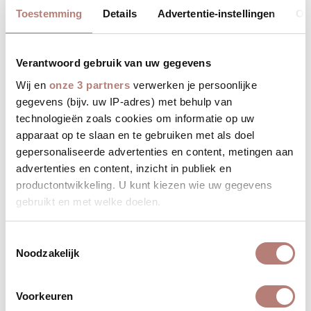
Toestemming
Details
Advertentie-instellingen
Ov
Verantwoord gebruik van uw gegevens
Wij en
onze 3 partners
verwerken je persoonlijke
gegevens (bijv. uw IP-adres) met behulp van
technologieën zoals cookies om informatie op uw
apparaat op te slaan en te gebruiken met als doel
gepersonaliseerde advertenties en content, metingen aan
advertenties en content, inzicht in publiek en
productontwikkeling. U kunt kiezen wie uw gegevens
gebruikt en met welke doelen.
Als u het toestaat, willen we ook graag:
Toestemmingsselectie
Noodzakelijk
Informatie verzamelen over uw geografische
locatie, die tot een paar meter nauwkeurig kan zijn
Uw apparaat identificeren door het actief te
Voorkeuren
scannen op specifieke eigenschappen (fingerprinting)