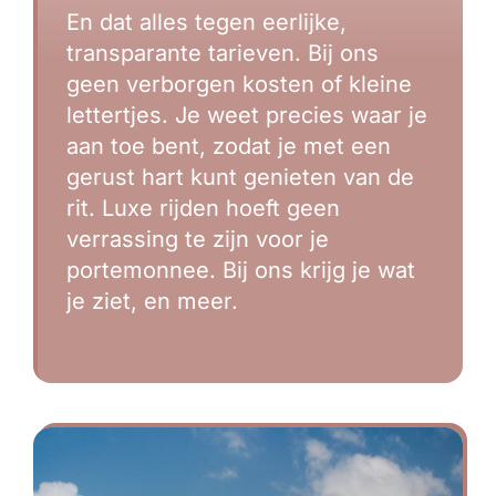
En dat alles tegen eerlijke,
transparante tarieven. Bij ons
geen verborgen kosten of kleine
lettertjes. Je weet precies waar je
aan toe bent, zodat je met een
gerust hart kunt genieten van de
rit. Luxe rijden hoeft geen
verrassing te zijn voor je
portemonnee. Bij ons krijg je wat
je ziet, en meer.